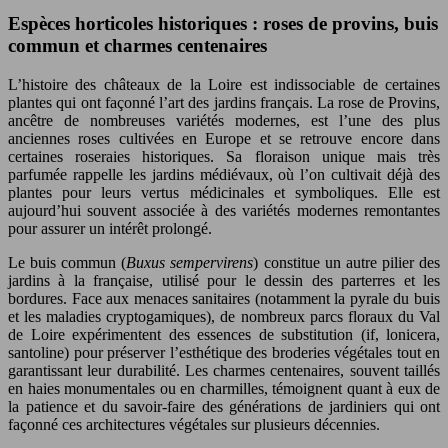
Espèces horticoles historiques : roses de provins, buis
commun et charmes centenaires
L’histoire des châteaux de la Loire est indissociable de certaines
plantes qui ont façonné l’art des jardins français. La rose de Provins,
ancêtre de nombreuses variétés modernes, est l’une des plus
anciennes roses cultivées en Europe et se retrouve encore dans
certaines roseraies historiques. Sa floraison unique mais très
parfumée rappelle les jardins médiévaux, où l’on cultivait déjà des
plantes pour leurs vertus médicinales et symboliques. Elle est
aujourd’hui souvent associée à des variétés modernes remontantes
pour assurer un intérêt prolongé.
Le buis commun (
Buxus sempervirens
) constitue un autre pilier des
jardins à la française, utilisé pour le dessin des parterres et les
bordures. Face aux menaces sanitaires (notamment la pyrale du buis
et les maladies cryptogamiques), de nombreux parcs floraux du Val
de Loire expérimentent des essences de substitution (if, lonicera,
santoline) pour préserver l’esthétique des broderies végétales tout en
garantissant leur durabilité. Les charmes centenaires, souvent taillés
en haies monumentales ou en charmilles, témoignent quant à eux de
la patience et du savoir-faire des générations de jardiniers qui ont
façonné ces architectures végétales sur plusieurs décennies.