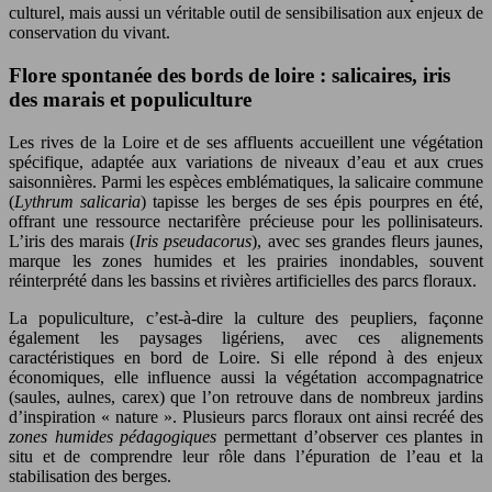
culturel, mais aussi un véritable outil de sensibilisation aux enjeux de
conservation du vivant.
Flore spontanée des bords de loire : salicaires, iris
des marais et populiculture
Les rives de la Loire et de ses affluents accueillent une végétation
spécifique, adaptée aux variations de niveaux d’eau et aux crues
saisonnières. Parmi les espèces emblématiques, la salicaire commune
(
Lythrum salicaria
) tapisse les berges de ses épis pourpres en été,
offrant une ressource nectarifère précieuse pour les pollinisateurs.
L’iris des marais (
Iris pseudacorus
), avec ses grandes fleurs jaunes,
marque les zones humides et les prairies inondables, souvent
réinterprété dans les bassins et rivières artificielles des parcs floraux.
La populiculture, c’est-à-dire la culture des peupliers, façonne
également les paysages ligériens, avec ces alignements
caractéristiques en bord de Loire. Si elle répond à des enjeux
économiques, elle influence aussi la végétation accompagnatrice
(saules, aulnes, carex) que l’on retrouve dans de nombreux jardins
d’inspiration « nature ». Plusieurs parcs floraux ont ainsi recréé des
zones humides pédagogiques
permettant d’observer ces plantes in
situ et de comprendre leur rôle dans l’épuration de l’eau et la
stabilisation des berges.