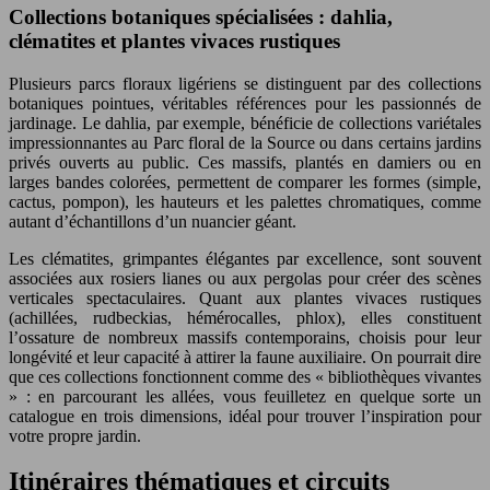
Collections botaniques spécialisées : dahlia,
clématites et plantes vivaces rustiques
Plusieurs parcs floraux ligériens se distinguent par des collections
botaniques pointues, véritables références pour les passionnés de
jardinage. Le dahlia, par exemple, bénéficie de collections variétales
impressionnantes au Parc floral de la Source ou dans certains jardins
privés ouverts au public. Ces massifs, plantés en damiers ou en
larges bandes colorées, permettent de comparer les formes (simple,
cactus, pompon), les hauteurs et les palettes chromatiques, comme
autant d’échantillons d’un nuancier géant.
Les clématites, grimpantes élégantes par excellence, sont souvent
associées aux rosiers lianes ou aux pergolas pour créer des scènes
verticales spectaculaires. Quant aux plantes vivaces rustiques
(achillées, rudbeckias, hémérocalles, phlox), elles constituent
l’ossature de nombreux massifs contemporains, choisis pour leur
longévité et leur capacité à attirer la faune auxiliaire. On pourrait dire
que ces collections fonctionnent comme des « bibliothèques vivantes
» : en parcourant les allées, vous feuilletez en quelque sorte un
catalogue en trois dimensions, idéal pour trouver l’inspiration pour
votre propre jardin.
Itinéraires thématiques et circuits