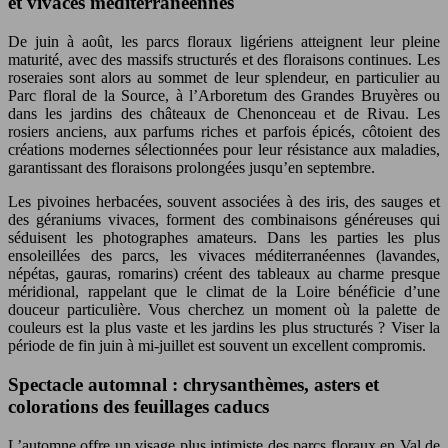
et vivaces méditerranéennes
De juin à août, les parcs floraux ligériens atteignent leur pleine
maturité, avec des massifs structurés et des floraisons continues. Les
roseraies sont alors au sommet de leur splendeur, en particulier au
Parc floral de la Source, à l’Arboretum des Grandes Bruyères ou
dans les jardins des châteaux de Chenonceau et de Rivau. Les
rosiers anciens, aux parfums riches et parfois épicés, côtoient des
créations modernes sélectionnées pour leur résistance aux maladies,
garantissant des floraisons prolongées jusqu’en septembre.
Les pivoines herbacées, souvent associées à des iris, des sauges et
des géraniums vivaces, forment des combinaisons généreuses qui
séduisent les photographes amateurs. Dans les parties les plus
ensoleillées des parcs, les vivaces méditerranéennes (lavandes,
népétas, gauras, romarins) créent des tableaux au charme presque
méridional, rappelant que le climat de la Loire bénéficie d’une
douceur particulière. Vous cherchez un moment où la palette de
couleurs est la plus vaste et les jardins les plus structurés ? Viser la
période de fin juin à mi-juillet est souvent un excellent compromis.
Spectacle automnal : chrysanthèmes, asters et
colorations des feuillages caducs
L’automne offre un visage plus intimiste des parcs floraux en Val de