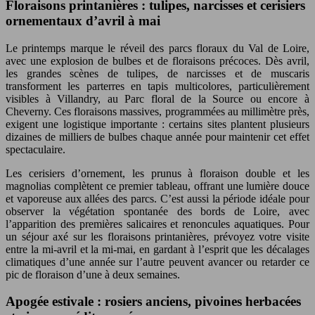
Floraisons printanières : tulipes, narcisses et cerisiers
ornementaux d’avril à mai
Le printemps marque le réveil des parcs floraux du Val de Loire,
avec une explosion de bulbes et de floraisons précoces. Dès avril,
les grandes scènes de tulipes, de narcisses et de muscaris
transforment les parterres en tapis multicolores, particulièrement
visibles à Villandry, au Parc floral de la Source ou encore à
Cheverny. Ces floraisons massives, programmées au millimètre près,
exigent une logistique importante : certains sites plantent plusieurs
dizaines de milliers de bulbes chaque année pour maintenir cet effet
spectaculaire.
Les cerisiers d’ornement, les prunus à floraison double et les
magnolias complètent ce premier tableau, offrant une lumière douce
et vaporeuse aux allées des parcs. C’est aussi la période idéale pour
observer la végétation spontanée des bords de Loire, avec
l’apparition des premières salicaires et renoncules aquatiques. Pour
un séjour axé sur les floraisons printanières, prévoyez votre visite
entre la mi-avril et la mi-mai, en gardant à l’esprit que les décalages
climatiques d’une année sur l’autre peuvent avancer ou retarder ce
pic de floraison d’une à deux semaines.
Apogée estivale : rosiers anciens, pivoines herbacées