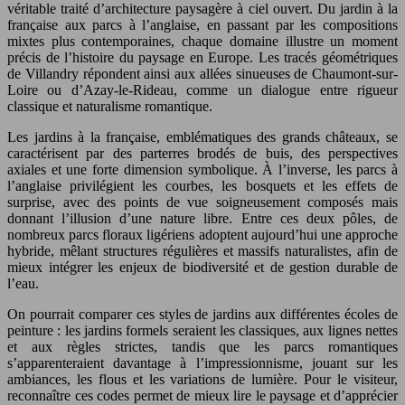
véritable traité d’architecture paysagère à ciel ouvert. Du jardin à la
française aux parcs à l’anglaise, en passant par les compositions
mixtes plus contemporaines, chaque domaine illustre un moment
précis de l’histoire du paysage en Europe. Les tracés géométriques
de Villandry répondent ainsi aux allées sinueuses de Chaumont-sur-
Loire ou d’Azay-le-Rideau, comme un dialogue entre rigueur
classique et naturalisme romantique.
Les jardins à la française, emblématiques des grands châteaux, se
caractérisent par des parterres brodés de buis, des perspectives
axiales et une forte dimension symbolique. À l’inverse, les parcs à
l’anglaise privilégient les courbes, les bosquets et les effets de
surprise, avec des points de vue soigneusement composés mais
donnant l’illusion d’une nature libre. Entre ces deux pôles, de
nombreux parcs floraux ligériens adoptent aujourd’hui une approche
hybride, mêlant structures régulières et massifs naturalistes, afin de
mieux intégrer les enjeux de biodiversité et de gestion durable de
l’eau.
On pourrait comparer ces styles de jardins aux différentes écoles de
peinture : les jardins formels seraient les classiques, aux lignes nettes
et aux règles strictes, tandis que les parcs romantiques
s’apparenteraient davantage à l’impressionnisme, jouant sur les
ambiances, les flous et les variations de lumière. Pour le visiteur,
reconnaître ces codes permet de mieux lire le paysage et d’apprécier