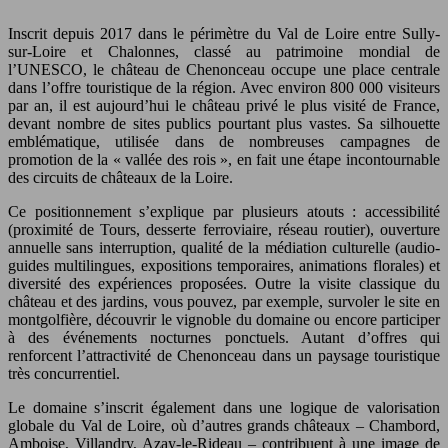
Inscrit depuis 2017 dans le périmètre du Val de Loire entre Sully-
sur-Loire et Chalonnes, classé au patrimoine mondial de
l’UNESCO, le château de Chenonceau occupe une place centrale
dans l’offre touristique de la région. Avec environ 800 000 visiteurs
par an, il est aujourd’hui le château privé le plus visité de France,
devant nombre de sites publics pourtant plus vastes. Sa silhouette
emblématique, utilisée dans de nombreuses campagnes de
promotion de la « vallée des rois », en fait une étape incontournable
des circuits de châteaux de la Loire.
Ce positionnement s’explique par plusieurs atouts : accessibilité
(proximité de Tours, desserte ferroviaire, réseau routier), ouverture
annuelle sans interruption, qualité de la médiation culturelle (audio-
guides multilingues, expositions temporaires, animations florales) et
diversité des expériences proposées. Outre la visite classique du
château et des jardins, vous pouvez, par exemple, survoler le site en
montgolfière, découvrir le vignoble du domaine ou encore participer
à des événements nocturnes ponctuels. Autant d’offres qui
renforcent l’attractivité de Chenonceau dans un paysage touristique
très concurrentiel.
Le domaine s’inscrit également dans une logique de valorisation
globale du Val de Loire, où d’autres grands châteaux – Chambord,
Amboise, Villandry, Azay-le-Rideau – contribuent à une image de