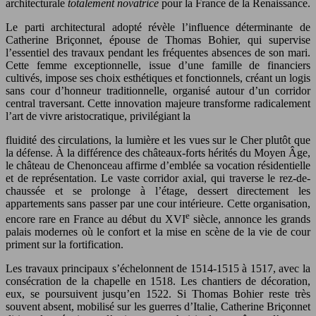
architecturale
totalement novatrice
pour la France de la Renaissance.
Le parti architectural adopté révèle l’influence déterminante de
Catherine Briçonnet, épouse de Thomas Bohier, qui supervise
l’essentiel des travaux pendant les fréquentes absences de son mari.
Cette femme exceptionnelle, issue d’une famille de financiers
cultivés, impose ses choix esthétiques et fonctionnels, créant un logis
sans cour d’honneur traditionnelle, organisé autour d’un corridor
central traversant. Cette innovation majeure transforme radicalement
l’art de vivre aristocratique, privilégiant la
fluidité des circulations, la lumière et les vues sur le Cher plutôt que
la défense. À la différence des châteaux-forts hérités du Moyen Âge,
le château de Chenonceau affirme d’emblée sa vocation résidentielle
et de représentation. Le vaste corridor axial, qui traverse le rez-de-
chaussée et se prolonge à l’étage, dessert directement les
appartements sans passer par une cour intérieure. Cette organisation,
e
encore rare en France au début du XVI
siècle, annonce les grands
palais modernes où le confort et la mise en scène de la vie de cour
priment sur la fortification.
Les travaux principaux s’échelonnent de 1514-1515 à 1517, avec la
consécration de la chapelle en 1518. Les chantiers de décoration,
eux, se poursuivent jusqu’en 1522. Si Thomas Bohier reste très
souvent absent, mobilisé sur les guerres d’Italie, Catherine Briçonnet