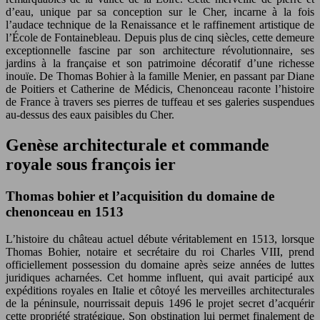
d’eau, unique par sa conception sur le Cher, incarne à la fois
l’audace technique de la Renaissance et le raffinement artistique de
l’École de Fontainebleau. Depuis plus de cinq siècles, cette demeure
exceptionnelle fascine par son architecture révolutionnaire, ses
jardins à la française et son patrimoine décoratif d’une richesse
inouïe. De Thomas Bohier à la famille Menier, en passant par Diane
de Poitiers et Catherine de Médicis, Chenonceau raconte l’histoire
de France à travers ses pierres de tuffeau et ses galeries suspendues
au-dessus des eaux paisibles du Cher.
Genèse architecturale et commande
royale sous françois ier
Thomas bohier et l’acquisition du domaine de
chenonceau en 1513
L’histoire du château actuel débute véritablement en 1513, lorsque
Thomas Bohier, notaire et secrétaire du roi Charles VIII, prend
officiellement possession du domaine après seize années de luttes
juridiques acharnées. Cet homme influent, qui avait participé aux
expéditions royales en Italie et côtoyé les merveilles architecturales
de la péninsule, nourrissait depuis 1496 le projet secret d’acquérir
cette propriété stratégique. Son obstination lui permet finalement de