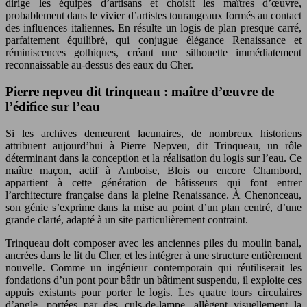
dirige les équipes d’artisans et choisit les maîtres d’œuvre,
probablement dans le vivier d’artistes tourangeaux formés au contact
des influences italiennes. En résulte un logis de plan presque carré,
parfaitement équilibré, qui conjugue élégance Renaissance et
réminiscences gothiques, créant une silhouette immédiatement
reconnaissable au-dessus des eaux du Cher.
Pierre nepveu dit trinqueau : maître d’œuvre de
l’édifice sur l’eau
Si les archives demeurent lacunaires, de nombreux historiens
attribuent aujourd’hui à Pierre Nepveu, dit Trinqueau, un rôle
déterminant dans la conception et la réalisation du logis sur l’eau. Ce
maître maçon, actif à Amboise, Blois ou encore Chambord,
appartient à cette génération de bâtisseurs qui font entrer
l’architecture française dans la pleine Renaissance. À Chenonceau,
son génie s’exprime dans la mise au point d’un plan centré, d’une
grande clarté, adapté à un site particulièrement contraint.
Trinqueau doit composer avec les anciennes piles du moulin banal,
ancrées dans le lit du Cher, et les intégrer à une structure entièrement
nouvelle. Comme un ingénieur contemporain qui réutiliserait les
fondations d’un pont pour bâtir un bâtiment suspendu, il exploite ces
appuis existants pour porter le logis. Les quatre tours circulaires
d’angle, portées par des culs-de-lampe, allègent visuellement la