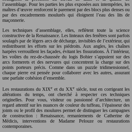
l’assemblage. Pour les parties les plus exposées aux intempéries, les
maîtres d’œuvre renforcent le parement par des blocs plus denses ou
par des encadrements moulurés qui éloignent l’eau des lits de
maçonnerie.
Les techniques d’assemblage, elles, reflètent toute la science
constructive de la Renaissance. Les linteaux des fenêtres sont parfois
soulagés par de légers arcs de décharge, invisibles de l’extérieur, qui
redistribuent les efforts sur les piédroits. Aux angles, les chaînes
harpées verrouillent les façades, évitant les fissurations. À l’intérieur,
les voûtes du rez-de-chaussée du logis Bohier s’appuient sur des
arcs formerets et des nervures qui concentrent la charge sur des
points porteurs précis. Comme dans un puzzle tridimensionnel,
chaque pierre est pensée pour collaborer avec les autres, assurant
une parfaite cohésion d’ensemble.
e
e
Les restaurations du XIX
et du XX
siècle, tout en corrigeant les
altérations du temps, ont cherché à respecter ces techniques
originelles. Pour vous, visiteur ou passionné d’architecture, un
regard attentif sur les nuances de couleur du tuffeau, l’épaisseur des
joints ou le profil des moulures permet de distinguer les campagnes
de construction : Renaissance, remaniements de Catherine de
Médicis, interventions de Madame Pelouze ou restaurations
contemporaines.