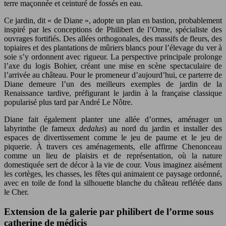
terre maçonnée et ceinturé de fossés en eau.
Ce jardin, dit « de Diane », adopte un plan en bastion, probablement
inspiré par les conceptions de Philibert de l’Orme, spécialiste des
ouvrages fortifiés. Des allées orthogonales, des massifs de fleurs, des
topiaires et des plantations de mûriers blancs pour l’élevage du ver à
soie s’y ordonnent avec rigueur. La perspective principale prolonge
l’axe du logis Bohier, créant une mise en scène spectaculaire de
l’arrivée au château. Pour le promeneur d’aujourd’hui, ce parterre de
Diane demeure l’un des meilleurs exemples de jardin de la
Renaissance tardive, préfigurant le jardin à la française classique
popularisé plus tard par André Le Nôtre.
Diane fait également planter une allée d’ormes, aménager un
labyrinthe (le fameux
dedalus
) au nord du jardin et installer des
espaces de divertissement comme le jeu de paume et le jeu de
piquerie. À travers ces aménagements, elle affirme Chenonceau
comme un lieu de plaisirs et de représentation, où la nature
domestiquée sert de décor à la vie de cour. Vous imaginez aisément
les cortèges, les chasses, les fêtes qui animaient ce paysage ordonné,
avec en toile de fond la silhouette blanche du château reflétée dans
le Cher.
Extension de la galerie par philibert de l’orme sous
catherine de médicis