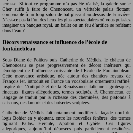
terrasse. Si tout ce programme n’a pas été réalisé, la galerie sur le
Cher suffit à faire de Chenonceau un véritable palais flottant,
comparable à un long salon de bal glissant au-dessus de la rivière.
N’est-ce pas là l’un des lieux les plus spectaculaires où vous puissiez
imaginer un banquet royal, un ballet ou un feu d’artifice se reflétant
dans l’eau ?
Décors renaissance et influence de l’école de
fontainebleau
Sous Diane de Poitiers puis Catherine de Médicis, le château de
Chenonceau se pare progressivement de décors intérieurs qui
témoignent de l’influence croissante de l’École de Fontainebleau.
Cette mouvance artistique, née autour des chantiers royaux de
François Ier, introduit en France un vocabulaire ornemental raffiné,
inspiré de l’Antiquité et de la Renaissance italienne : grotesques,
rinceaux, figures allégoriques, termes sculptés. À Chenonceau, ce
langage se traduit par la richesse des cheminées, des plafonds à
caissons, des lambris et des boiseries sculptées.
Catherine de Médicis fait notamment modifier la façade nord du
logis Bohier en y ajoutant, entre les nouvelles fenêtres, des termes
figurant Pallas, Hercule, Apollon et Cybèle. Ces figures
allégoriques, aujourd’hui déposées puis partiellement restituées,