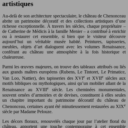
artistiques
Au-delà de son architecture spectaculaire, le château de Chenonceau
abrite un patrimoine décoratif et des collections artistiques d’une
richesse exceptionnelle. À travers les siècles, chaque propriétaire –
de Catherine de Médicis à la famille Menier – a contribué à enrichir
ou à restaurer cet ensemble, si bien que le visiteur découvre
aujourd’hui un véritable musée habité. Peintures, tapisseries,
meubles, objets d’art dialoguent avec les volumes Renaissance,
conférant au château une atmosphère à la fois historique et
chaleureuse.
Parmi les œuvres majeures, on trouve des tableaux attribués ou liés
aux grands maîtres européens (Rubens, Le Tintoret, Le Primatice,
e
e
Van Loo, Nattier), des tapisseries des XVI
et XVII
siècles aux
motifs bibliques ou mythologiques, ainsi qu’un mobilier allant de la
e
Renaissance au XVIII
siècle. Les cheminées monumentales,
souvent ornées d’armoiries et de devises, constituent à elles seules
un chapitre important du patrimoine décoratif du château de
e
Chenonceau, certaines ayant été minutieusement restaurées au XIX
siècle par Madame Pelouze.
Les décors floraux, renouvelés chaque jour par l’atelier floral du
château, apportent une touche contemporaine à cet ensemble