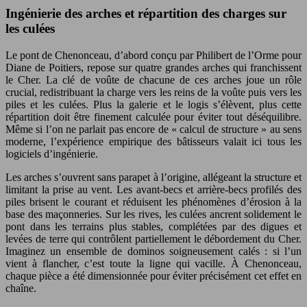
Ingénierie des arches et répartition des charges sur
les culées
Le pont de Chenonceau, d’abord conçu par Philibert de l’Orme pour
Diane de Poitiers, repose sur quatre grandes arches qui franchissent
le Cher. La clé de voûte de chacune de ces arches joue un rôle
crucial, redistribuant la charge vers les reins de la voûte puis vers les
piles et les culées. Plus la galerie et le logis s’élèvent, plus cette
répartition doit être finement calculée pour éviter tout déséquilibre.
Même si l’on ne parlait pas encore de « calcul de structure » au sens
moderne, l’expérience empirique des bâtisseurs valait ici tous les
logiciels d’ingénierie.
Les arches s’ouvrent sans parapet à l’origine, allégeant la structure et
limitant la prise au vent. Les avant-becs et arrière-becs profilés des
piles brisent le courant et réduisent les phénomènes d’érosion à la
base des maçonneries. Sur les rives, les culées ancrent solidement le
pont dans les terrains plus stables, complétées par des digues et
levées de terre qui contrôlent partiellement le débordement du Cher.
Imaginez un ensemble de dominos soigneusement calés : si l’un
vient à flancher, c’est toute la ligne qui vacille. À Chenonceau,
chaque pièce a été dimensionnée pour éviter précisément cet effet en
chaîne.