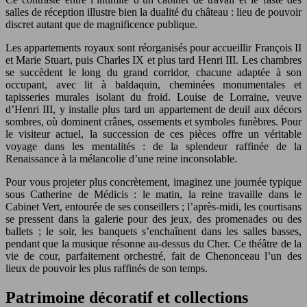
salles de réception illustre bien la dualité du château : lieu de pouvoir
discret autant que de magnificence publique.
Les appartements royaux sont réorganisés pour accueillir François II
et Marie Stuart, puis Charles IX et plus tard Henri III. Les chambres
se succèdent le long du grand corridor, chacune adaptée à son
occupant, avec lit à baldaquin, cheminées monumentales et
tapisseries murales isolant du froid. Louise de Lorraine, veuve
d’Henri III, y installe plus tard un appartement de deuil aux décors
sombres, où dominent crânes, ossements et symboles funèbres. Pour
le visiteur actuel, la succession de ces pièces offre un véritable
voyage dans les mentalités : de la splendeur raffinée de la
Renaissance à la mélancolie d’une reine inconsolable.
Pour vous projeter plus concrètement, imaginez une journée typique
sous Catherine de Médicis : le matin, la reine travaille dans le
Cabinet Vert, entourée de ses conseillers ; l’après-midi, les courtisans
se pressent dans la galerie pour des jeux, des promenades ou des
ballets ; le soir, les banquets s’enchaînent dans les salles basses,
pendant que la musique résonne au-dessus du Cher. Ce théâtre de la
vie de cour, parfaitement orchestré, fait de Chenonceau l’un des
lieux de pouvoir les plus raffinés de son temps.
Patrimoine décoratif et collections