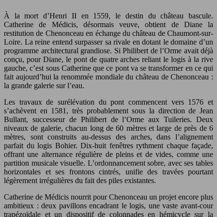
À la mort d’Henri II en 1559, le destin du château bascule.
Catherine de Médicis, désormais veuve, obtient de Diane la
restitution de Chenonceau en échange du château de Chaumont-sur-
Loire. La reine entend surpasser sa rivale en dotant le domaine d’un
programme architectural grandiose. Si Philibert de l’Orme avait déjà
conçu, pour Diane, le pont de quatre arches reliant le logis à la rive
gauche, c’est sous Catherine que ce pont va se transformer en ce qui
fait aujourd’hui la renommée mondiale du château de Chenonceau :
la grande galerie sur l’eau.
Les travaux de surélévation du pont commencent vers 1576 et
s’achèvent en 1581, très probablement sous la direction de Jean
Bullant, successeur de Philibert de l’Orme aux Tuileries. Deux
niveaux de galerie, chacun long de 60 mètres et large de près de 6
mètres, sont construits au-dessus des arches, dans l’alignement
parfait du logis Bohier. Dix-huit fenêtres rythment chaque façade,
offrant une alternance régulière de pleins et de vides, comme une
partition musicale visuelle. L’ordonnancement sobre, avec ses tables
horizontales et ses frontons cintrés, unifie des travées pourtant
légèrement irrégulières du fait des piles existantes.
Catherine de Médicis nourrit pour Chenonceau un projet encore plus
ambitieux : deux pavillons encadrant le logis, une vaste avant-cour
trapézoïdale et un dispositif de colonnades en hémicycle sur la