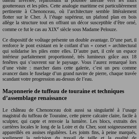
bateau inversée, répartissant la poussée latérale vers les murs
gouttereaux et les piles. Cette analogie maritime est particulièrement
pertinente à Chenonceau, où l’architecture semble littéralement
flotter sur le Cher. À l’étage supérieur, un plafond plan en bois
allège la structure tout en offrant un décor susceptible d’être orné,
e
comme ce fut le cas au XIX
siècle sous Madame Pelouze.
Ce dispositif de voûtage présente un double avantage. D’une part, il
renforce le pont existant en le coifant d’un « corset » architectural
qui solidarise les piles entre elles. D’autre part, il crée un espace
intérieur parfaitement proportionné, très lumineux grâce aux 18
fenêtres qui s’ouvrent sur le paysage. Vous l’aurez remarqué lors
d’une visite : marcher dans cette galerie, c’est un peu comme
avancer dans le fuselage d’un grand navire de pierre, chaque travée
scandant votre progression au-dessus de l’eau.
Maçonnerie de tuffeau de touraine et techniques
d’assemblage renaissance
Le château de Chenonceau doit aussi sa singularité à l’usage
magistral du tuffeau de Touraine, cette pierre calcaire claire, facile à
sculpter, qui capte et renvoie la lumière. Les blocs, extraits des
carrières locales le long de la Loire et du Cher, sont soigneusement
appareillés en assises régulières. Les joints fins, à peine marqués,
soulignent la précision du travail de taille et la qualité de