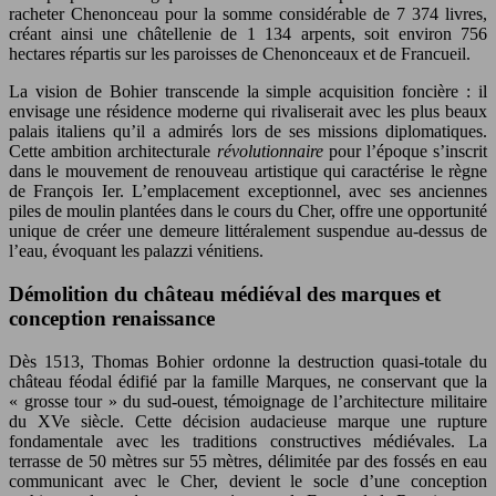
racheter Chenonceau pour la somme considérable de 7 374 livres,
créant ainsi une châtellenie de 1 134 arpents, soit environ 756
hectares répartis sur les paroisses de Chenonceaux et de Francueil.
La vision de Bohier transcende la simple acquisition foncière : il
envisage une résidence moderne qui rivaliserait avec les plus beaux
palais italiens qu’il a admirés lors de ses missions diplomatiques.
Cette ambition architecturale
révolutionnaire
pour l’époque s’inscrit
dans le mouvement de renouveau artistique qui caractérise le règne
de François Ier. L’emplacement exceptionnel, avec ses anciennes
piles de moulin plantées dans le cours du Cher, offre une opportunité
unique de créer une demeure littéralement suspendue au-dessus de
l’eau, évoquant les palazzi vénitiens.
Démolition du château médiéval des marques et
conception renaissance
Dès 1513, Thomas Bohier ordonne la destruction quasi-totale du
château féodal édifié par la famille Marques, ne conservant que la
« grosse tour » du sud-ouest, témoignage de l’architecture militaire
du XVe siècle. Cette décision audacieuse marque une rupture
fondamentale avec les traditions constructives médiévales. La
terrasse de 50 mètres sur 55 mètres, délimitée par des fossés en eau
communicant avec le Cher, devient le socle d’une conception