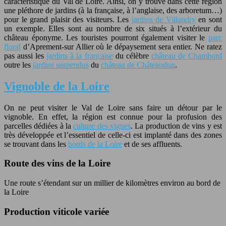
caractéristique du Val de Loire. Ainsi, on y trouve dans cette région
une pléthore de jardins (à la française, à l’anglaise, des arboretum…)
pour le grand plaisir des visiteurs. Les
jardins de Villandry
en sont
un exemple. Elles sont au nombre de six situés à l’extérieur du
château éponyme. Les touristes pourront également visiter le
parc
floral
d’Aprement-sur Allier où le dépaysement sera entier. Ne ratez
pas aussi les
jardins à la française
du célèbre
château de Chambord
outre les
jardins suspendus
du
château de Châteaudun
.
Vignoble de la Loire
On ne peut visiter le Val de Loire sans faire un détour par le
vignoble. En effet, la région est connue pour la profusion des
parcelles dédiées à la
culture des vignes
. La production de vins y est
très développée et l’essentiel de celle-ci est implanté dans des zones
se trouvant dans les
bords de la Loire
et de ses affluents.
Route des vins de la Loire
Une route s’étendant sur un millier de kilomètres environ au bord de
la Loire
Production viticole variée