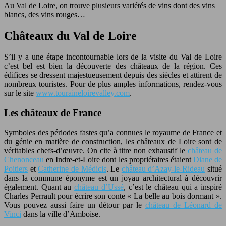
Au Val de Loire, on trouve plusieurs variétés de vins dont des vins
blancs, des vins rouges…
Châteaux du Val de Loire
S’il y a une étape incontournable lors de la visite du Val de Loire
c’est bel est bien la découverte des châteaux de la région. Ces
édifices se dressent majestueusement depuis des siècles et attirent de
nombreux touristes. Pour de plus amples informations, rendez-vous
sur le site
www.touraineloirevalley.com
.
Les châteaux de France
Symboles des périodes fastes qu’a connues le royaume de France et
du génie en matière de construction, les châteaux de Loire sont de
véritables chefs-d’œuvre. On cite à titre non exhaustif le
château de
Chenonceau
en Indre-et-Loire dont les propriétaires étaient
Diane de
Poitiers
et
Catherine de Médicis
. Le
château d’Azay-le-Rideau
situé
dans la commune éponyme est un joyau architectural à découvrir
également. Quant au
château d’Ussé
, c’est le château qui a inspiré
Charles Perrault pour écrire son conte « La belle au bois dormant ».
Vous pouvez aussi faire un détour par le
château de Léonard de
Vinci
dans la ville d’Amboise.