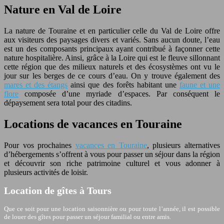
Nature en Val de Loire
La nature de Touraine et en particulier celle du Val de Loire offre
aux visiteurs des paysages divers et variés. Sans aucun doute, l’eau
est un des composants principaux ayant contribué à façonner cette
nature hospitalière. Ainsi, grâce à la Loire qui est le fleuve sillonnant
cette région que des milieux naturels et des écosystèmes ont vu le
jour sur les berges de ce cours d’eau. On y trouve également des
mares et des étangs
ainsi que des forêts habitant une
faune et une
flore
composée d’une myriade d’espaces. Par conséquent le
dépaysement sera total pour des citadins.
Locations de vacances en Touraine
Pour vos prochaines
vacances en Touraine
, plusieurs alternatives
d’hébergements s’offrent à vous pour passer un séjour dans la région
et découvrir son riche patrimoine culturel et vous adonner à
plusieurs activités de loisir.
Location de gîtes à Tours
Que ce soit pour une location saisonnière ou pour toute l’année, il est possible
de louer des gîtes pour passer un séjour familial ou entre amis.